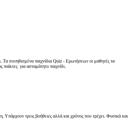
ι. Τα συνηθισμένα παιχνίδια Quiz - Ερωτήσεων οι μαθητές τα
ς παίκτες για ασταμάτητο παιχνίδι.
ση. Υπάρχουν τρεις βοήθειες αλλά και χρόνος που τρέχει. Φυσικά και