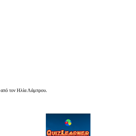
 από τον Ηλία Λάμπρου.