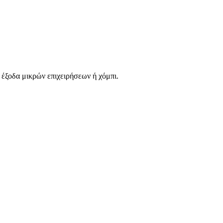
ή έξοδα μικρών επιχειρήσεων ή χόμπι.