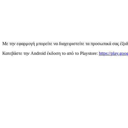
Με την εφαρμογή μπορείτε να διαχειριστείτε τα προσωπικά σας έξοδ
Κατεβάστε την Android έκδοση το από το Playstore:
https://play.go