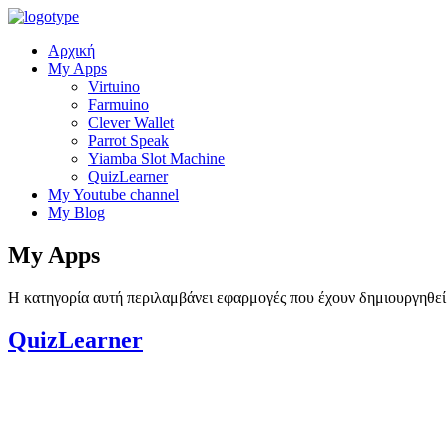
Αρχική
My Apps
Virtuino
Farmuino
Clever Wallet
Parrot Speak
Yiamba Slot Machine
QuizLearner
My Youtube channel
My Blog
My Apps
H κατηγορία αυτή περιλαμβάνει εφαρμογές που έχουν δημιουργηθεί
QuizLearner