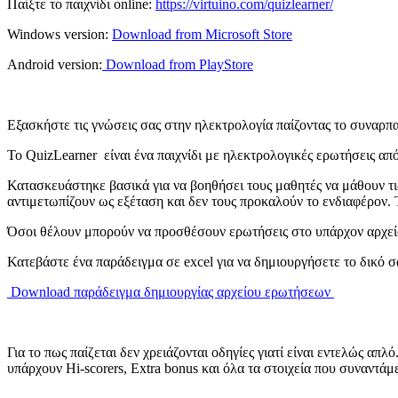
Παίξτε το παιχνίδι online:
https://virtuino.com/quizlearner/
Windows version:
Download from Microsoft Store
Android version:
Download from PlayStore
Εξασκήστε τις γνώσεις σας στην ηλεκτρολογία παίζοντας το συναρπ
To QuizLearner είναι ένα παιχνίδι με ηλεκτρολογικές ερωτήσεις α
Κατασκευάστηκε βασικά για να βοηθήσει τους μαθητές να μάθουν τις
αντιμετωπίζουν ως εξέταση και δεν τους προκαλούν το ενδιαφέρον. Τ
Όσοι θέλουν μπορούν να προσθέσουν ερωτήσεις στο υπάρχον αρχείο
Κατεβάστε ένα παράδειγμα σε excel για να δημιουργήσετε το δικό 
Download παράδειγμα δημιουργίας αρχείου ερωτήσεων
Για το πως παίζεται δεν χρειάζονται οδηγίες γιατί είναι εντελώς απ
υπάρχουν Hi-scorers, Extra bonus και όλα τα στοιχεία που συναντάμ